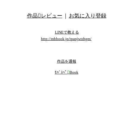
作品レビュー
｜
お気に入り登録
LINEで教える
http://mbbook.jp/tpapjwtdtgm/
template by くるみ
作品を通報
ﾓﾊﾞｽﾍﾟ

Book