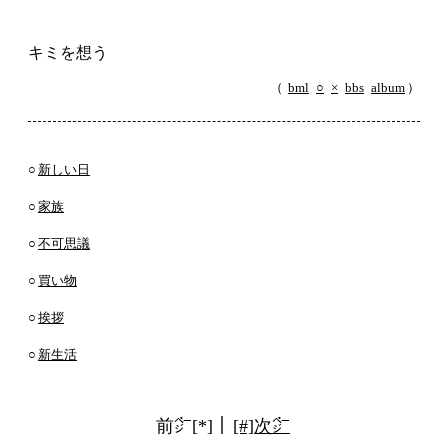
キミを想う
（
bml
○
×
bbs
album
）
○
新しい日
○
家族
○
不可思議
○
買い物
○
挨拶
○
新生活
前㌻[*]｜
[#]次㌻