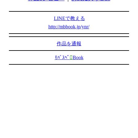
LINEで教える
http://mbbook.jp/ynr/
作品を通報
ﾓﾊﾞｽﾍﾟ

Book