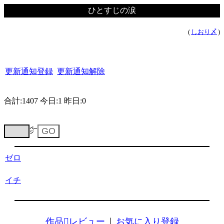
ひとすじの涙
(
しおり〆
)
更新通知登録
更新通知解除
合計:1407 今日:1 昨日:0
㌻
ゼロ
イチ
作品レビュー
｜
お気に入り登録