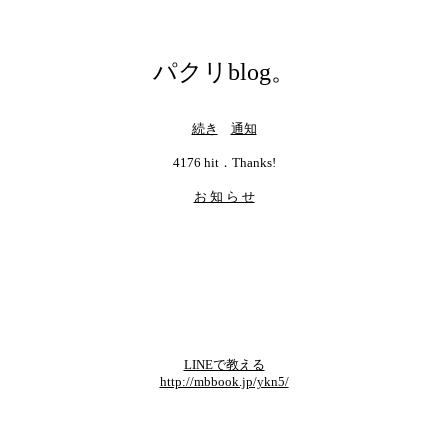
パクリblog。
続き
通知
4176 hit．Thanks!
お 知 ら せ
LINEで教える
http://mbbook.jp/ykn5/