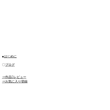
●
はじめに
〇
ブログ
⇒作品レビュー
⇒お気に入り登録