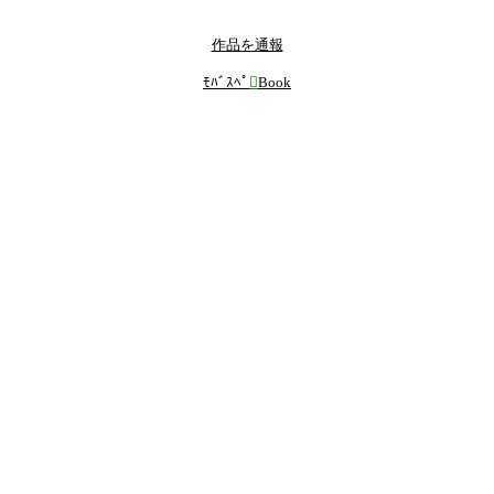
作品を通報
ﾓﾊﾞｽﾍﾟ

Book