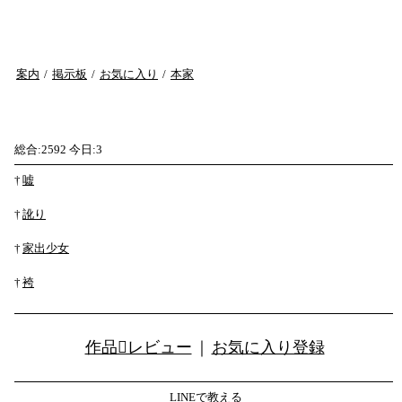
案内
/
掲示板
/
お気に入り
/
本家
総合:2592 今日:3
†
嘘
†
訛り
†
家出少女
†
袴
作品レビュー
｜
お気に入り登録
LINEで教える