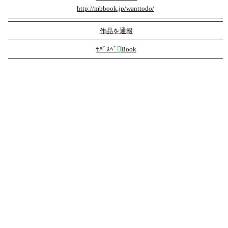
http://mbbook.jp/wanttodo/
作品を通報
ﾓﾊﾞｽﾍﾟ

Book