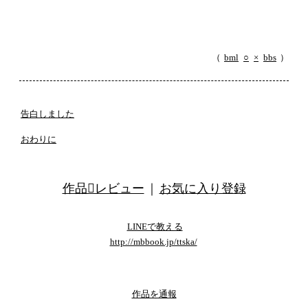
（
bml
○
×
bbs
）
告白しました
おわりに
作品レビュー
｜
お気に入り登録
LINEで教える
http://mbbook.jp/ttska/
template by くるみ
作品を通報