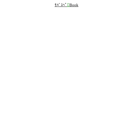
ﾓﾊﾞｽﾍﾟ

Book