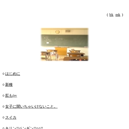
(
bk
mk
)
○
はじめに
○
新種
○
肛も(ry
○
女子に聞いちゃいけないこと。
○
スイカ
○
キリン!!ペンギン!!○○!!