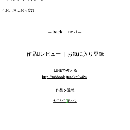
○
お…お…おっ(泣)
←back｜
next→
作品レビュー
｜
お気に入り登録
LINEで教える
http://mbbook.jp/tokn0w0v/
作品を通報
ﾓﾊﾞｽﾍﾟ

Book