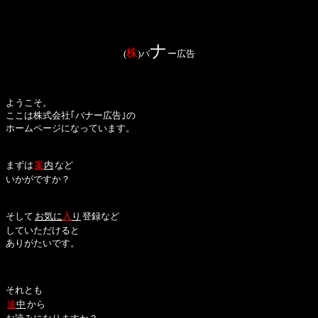
ナ
株
(
)バ
ー広告
ようこそ。
ここは株式会社｢バナー広告｣の
ホームページになっています。
まずは
案
内
など
いかがですか？
そして
お気に
入
り
登録など
していただけると
ありがたいです。
それとも
途
中
から