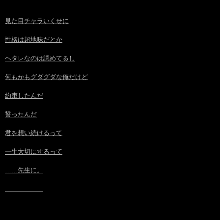
見た目チャラいくせに
性格は超地味だとか
ヘタレなのは認めてるし
何もかもグダグダな俺だけど
約束したんだ
誓ったんだ
君を想い続けるって
一生大切にするって
……先生に。