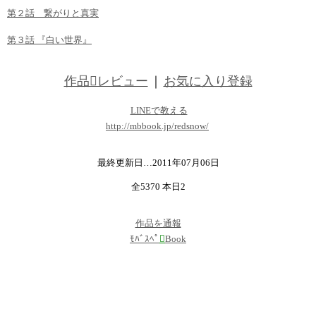
第２話 繋がりと真実
第３話 『白い世界』
作品レビュー
｜
お気に入り登録
LINEで教える
http://mbbook.jp/redsnow/
最終更新日…2011年07月06日
全5370 本日2
作品を通報
ﾓﾊﾞｽﾍﾟ

Book