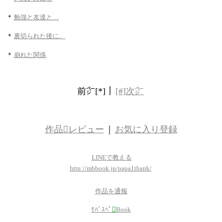
＊
勉強と友達と…
＊
裏切られた後に。
＊
崩れた関係
前㌻[*]｜
[#]次㌻
作品レビュー
｜
お気に入り登録
LINEで教える
http://mbbook.jp/papa1thank/
作品を通報
ﾓﾊﾞｽﾍﾟ

Book