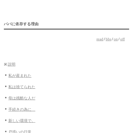
パパに依存する理由
read
/
bbs
/
on
/
off
※
説明
＊
私が産まれた
＊
私は捨てられた
＊
母は残酷な人だ
＊
手続きの為に…
＊
新しい環境で。
＊
戸惑いの日常