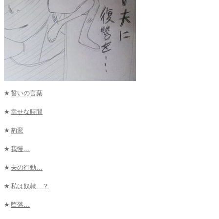
★
誓いの言葉
★
幸せな時間
★
豹変
★
我慢…
★
夫の行動…
★
私は奴隷…？
★
堕落…