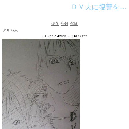
ＤＶ夫に復讐を…
続き
登録
解除
アルバム
3 + 266 ≠ 460902 Ｔhanks**