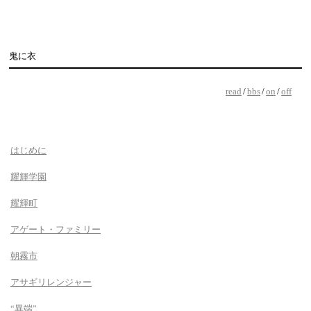
鬼に衣
read
/
bbs
/
on
/
off
はじめに
耀輝学園
耀輝町
アゲート・ファミリー
朝霧市
アサギリレンジャー
“異端”