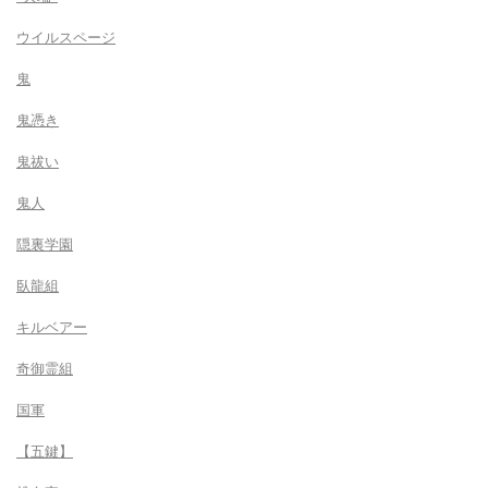
ウイルスページ
鬼
鬼憑き
鬼祓い
鬼人
隠裏学園
臥龍組
キルベアー
奇御霊組
国軍
【五鍵】