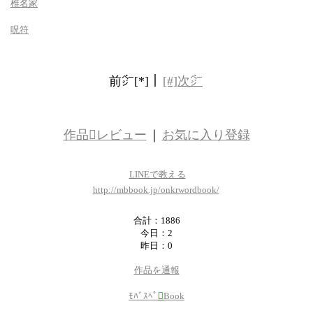
椎名家
呪符
前㌻[*]｜
[#]次㌻
作品レビュー
｜
お気に入り登録
LINEで教える
http://mbbook.jp/onkrwordbook/
合計：1886
今日：2
昨日：0
作品を通報
ﾓﾊﾞｽﾍﾟ

Book