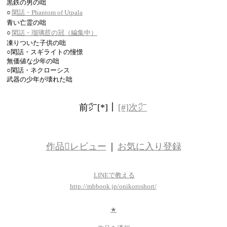
黒鉄の男の咄
○
閑話・Phantom of Utpala
青い亡霊の咄
○
閑話・瑠璃苣の冠（編集中）
凍りついた子供の咄
○閑話・スギライトの憧憬
無価値な少年の咄
○閑話・ネクローシス
武器の少年が壊れた咄
前㌻[*]｜
[#]次㌻
作品レビュー
｜
お気に入り登録
LINEで教える
http://mbbook.jp/onikoroshort/
★