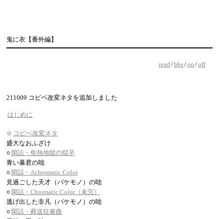
鬼に衣【番外編】
read
/
bbs
/
on
/
off
211009 コピペ改変ネタを追加しました
はじめに
☆
コピペ改変ネタ
盛大なおふざけ
○
閑話・焦熱地獄の獄卒
青い暴君の咄
○
閑話・Achromatic Color
見過ごした天才（バケモノ）の咄
○
閑話・Chromatic Color（未完）
逃げ出した非凡（バケモノ）の咄
○
閑話・葬送狂奏曲