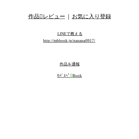
作品レビュー
｜
お気に入り登録
LINEで教える
http://mbbook.jp/nanana0917/
template by くるみ
作品を通報
ﾓﾊﾞｽﾍﾟ

Book