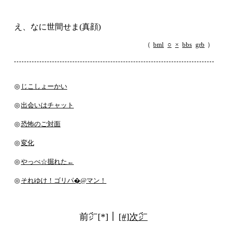
え、なに世間せま(真顔)
（
bml
○
×
bbs
grb
）
◎
じこしょーかい
◎
出会いはチャット
◎
恐怖のご対面
◎
変化
◎
やっべ☆掘れた←
◎
それゆけ！ゴリパ�@マン！
前㌻[*]｜
[#]次㌻