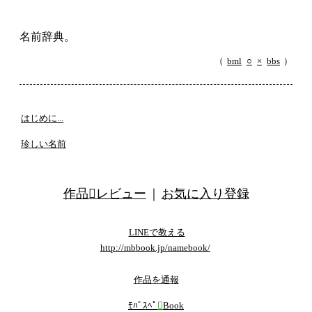
名前辞典。
（
bml
○
×
bbs
）
はじめに...
珍しい名前
作品レビュー
｜
お気に入り登録
LINEで教える
http://mbbook.jp/namebook/
作品を通報
ﾓﾊﾞｽﾍﾟ

Book