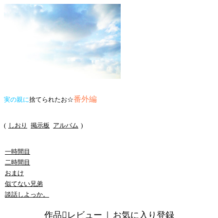
番外編
実の親に
捨てられたお☆
(
しおり
掲示板
アルバム
)
一時間目
二時間目
おまけ
似てない兄弟
談話しよっか。
作品レビュー
｜
お気に入り登録