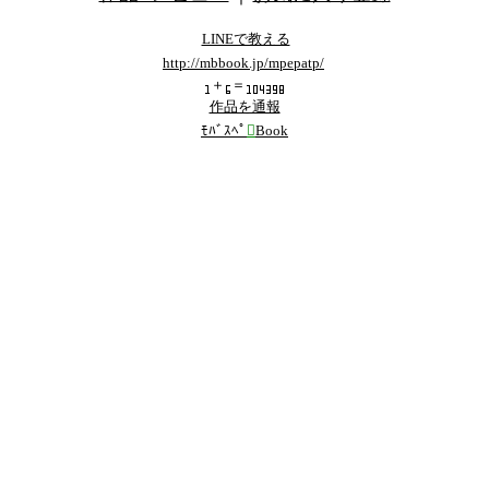
LINEで教える
http://mbbook.jp/mpepatp/
＋
＝
作品を通報
ﾓﾊﾞｽﾍﾟ

Book