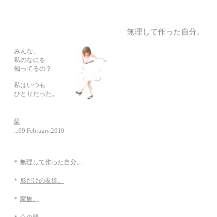
無理して作った自分。
みんな、
私のなにを
知ってるの？
私はいつも
ひとりだった。
栞
...09.February.2010
＊
無理して作った自分。
＊
形だけの友達。
＊
家族。