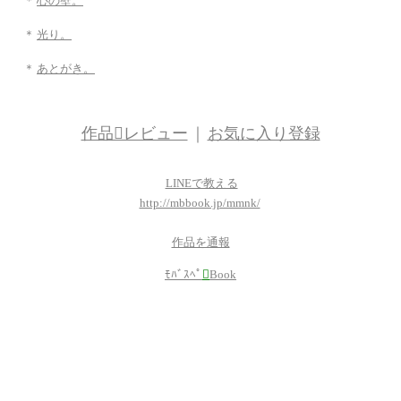
＊
心の壁。
＊
光り。
＊
あとがき。
作品レビュー
｜
お気に入り登録
LINEで教える
http://mbbook.jp/mmnk/
作品を通報
ﾓﾊﾞｽﾍﾟ

Book