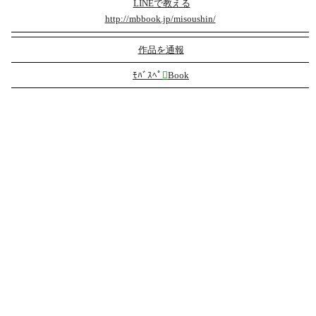
LINEで教える
http://mbbook.jp/misoushin/
作品を通報
ﾓﾊﾞｽﾍﾟ

Book