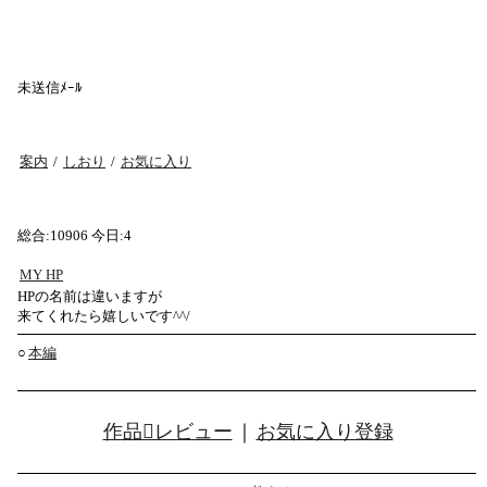
未送信ﾒｰﾙ
案内
/
しおり
/
お気に入り
総合:10906 今日:4
MY HP
HPの名前は違いますが
来てくれたら嬉しいです^^/
○
本編
作品レビュー
｜
お気に入り登録