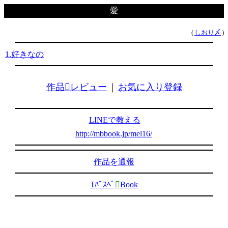
愛
(
しおり〆
)
1.好きなの
作品レビュー
｜
お気に入り登録
LINEで教える
http://mbbook.jp/mel16/
作品を通報
ﾓﾊﾞｽﾍﾟ

Book