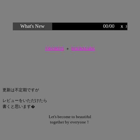
What's New
00/00 ｘｘ更新
FAVORITE
＋
BOOKMARK
更新は不定期ですが
レビューをいただけたら
書くと思います�
Let's become to beautiful
together by everyone！