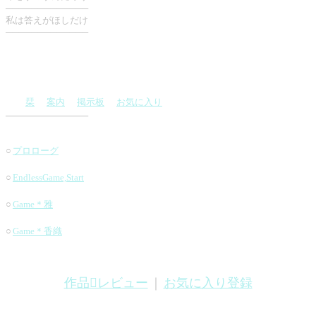
─────────────
私は答えがほしだけ
─────────────
栞
案内
掲示板
お気に入り
─────────────
○
プロローグ
○
EndlessGame,Start
○
Game＊雅
○
Game＊香織
作品レビュー
｜
お気に入り登録