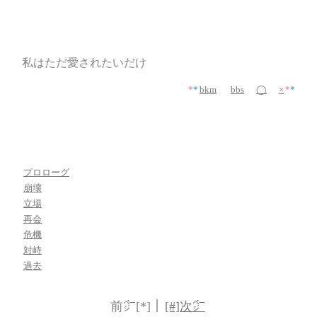
私はただ愛されたいだけ
*
*
bkm
bbs
◯
×
*
*
プロローグ
崩壊
立場
再会
危機
対峙
過去
前㌻[*]｜
[#]次㌻