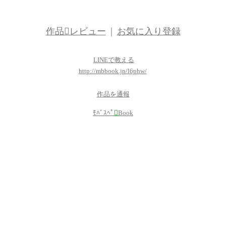
作品レビュー
｜
お気に入り登録
LINEで教える
http://mbbook.jp/l6phw/
作品を通報
ﾓﾊﾞｽﾍﾟ

Book