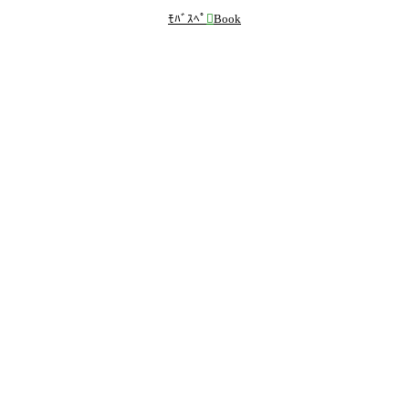
ﾓﾊﾞｽﾍﾟ

Book