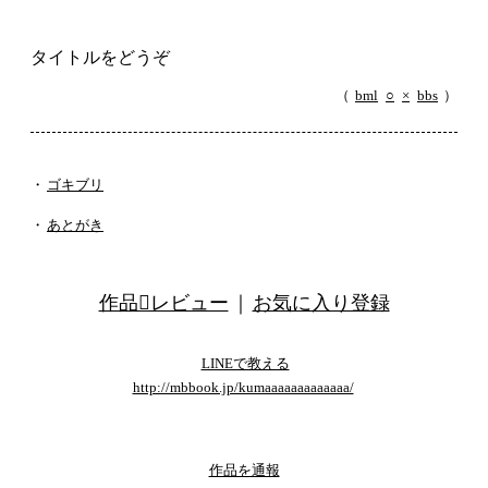
タイトルをどうぞ
（
bml
○
×
bbs
）
・
ゴキブリ
・
あとがき
作品レビュー
｜
お気に入り登録
LINEで教える
http://mbbook.jp/kumaaaaaaaaaaaaa/
template by くるみ
作品を通報