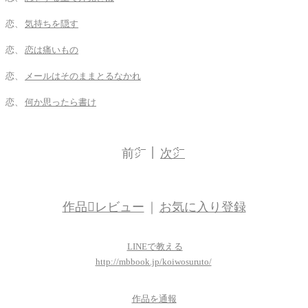
恋、
気持ちを隠す
恋、
恋は痛いもの
恋、
メールはそのままとるなかれ
恋、
何か思ったら書け
前㌻｜
次㌻
作品レビュー
｜
お気に入り登録
LINEで教える
http://mbbook.jp/koiwosuruto/
作品を通報