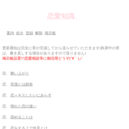
恋愛知識、
案内
続き
登録
解除
掲示板
更新通知は完全に章が完成してから送らせていただきます(執筆中の章
は、書き直しする場合がありますので送りません)
掲示板設置!!!恋愛相談等に御活用どうぞ(´∀｀)ノ
恋、
舞い上がり
恋、
意識とは錯覚
恋、
恋＝キスしたいにあらず
恋、
憧れと恋の違い
恋、
諦めることは
恋、
恋をする上で外見とは