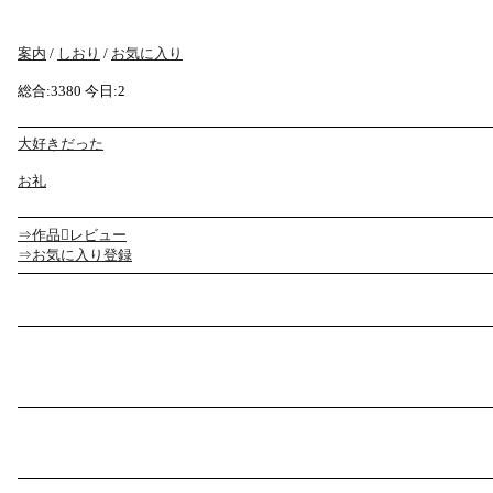
案内
/
しおり
/
お気に入り
総合:3380 今日:2
大好きだった
お礼
⇒作品レビュー
⇒お気に入り登録