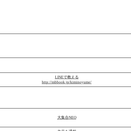
LINEで教える
http://mbbook.jp/kiminoyume/
大集合NEO