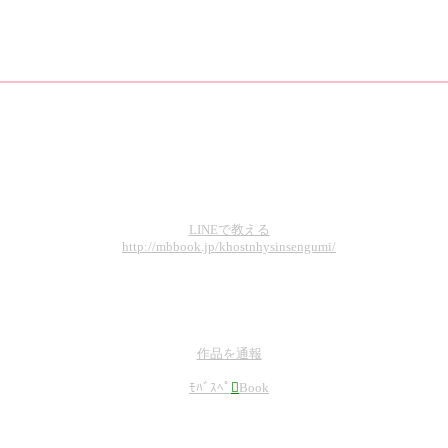
LINEで教える
http://mbbook.jp/khostnhysinsengumi/
作品を通報
ﾓﾊﾞｽﾍﾟ

Book