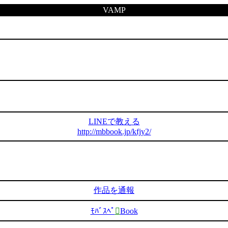
VAMP
LINEで教える
http://mbbook.jp/kfjy2/
作品を通報
ﾓﾊﾞｽﾍﾟ

Book