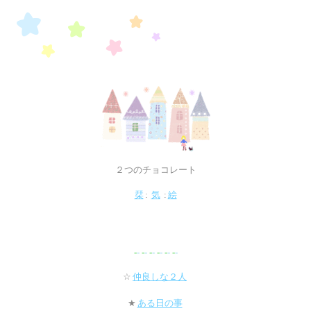
２つのチョコレート
栞
:
気
:
絵
‐
‐
‐
‐
‐
‐
‐
‐
‐
‐
‐
‐
☆
仲良しな２人
★
ある日の事