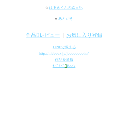
☆
はるきくんの絵日記
★
あとがき
作品レビュー
｜
お気に入り登録
LINEで教える
http://mbbook.jp/joooooooohn/
作品を通報
ﾓﾊﾞｽﾍﾟ

Book