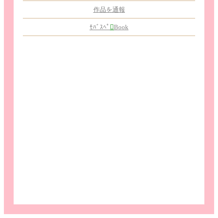
作品を通報
ﾓﾊﾞｽﾍﾟ

Book