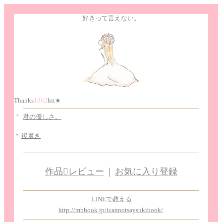
好きって言えない。
Thanks
1862
hit★
＊
君の優しさ。
＊
後書き
作品レビュー
｜
お気に入り登録
LINEで教える
http://mbbook.jp/icannotsaysukibook/