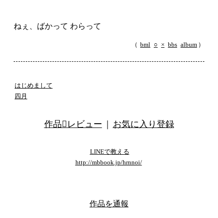
ねぇ、ばかって わらって
（
bml
○
×
bbs
album
）
はじめまして
四月
作品レビュー
｜
お気に入り登録
LINEで教える
http://mbbook.jp/hrnnoi/
template by くるみ
作品を通報