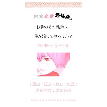
お前のその男嫌い、
俺が治してやろうか？
保健医 vs 女子生徒
(
案内
/
続き
/
ｲﾗｽﾄ
/
作品
)
通知登録
：
通知解除