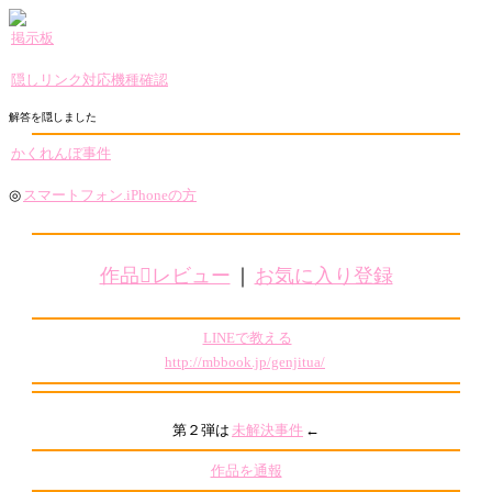
掲示板
隠しリンク対応機種確認
解答を隠しました
かくれんぼ事件
◎
スマートフォン.iPhoneの方
作品レビュー
｜
お気に入り登録
LINEで教える
http://mbbook.jp/genjitua/
第２弾は
未解決事件
←
作品を通報