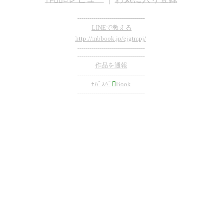
----------------------------------
LINEで教える
http://mbbook.jp/ejgtmpj/
----------------------------------
----------------------------------
作品を通報
----------------------------------
ﾓﾊﾞｽﾍﾟ

Book
----------------------------------