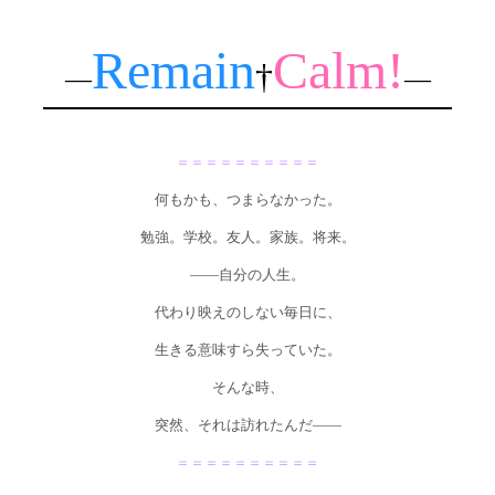
Remain
Calm!
†
―
―
＝＝＝＝＝＝＝＝＝＝
何もかも、つまらなかった。
勉強。学校。友人。家族。将来。
――自分の人生。
代わり映えのしない毎日に、
生きる意味すら失っていた。
そんな時、
突然、それは訪れたんだ――
＝＝＝＝＝＝＝＝＝＝