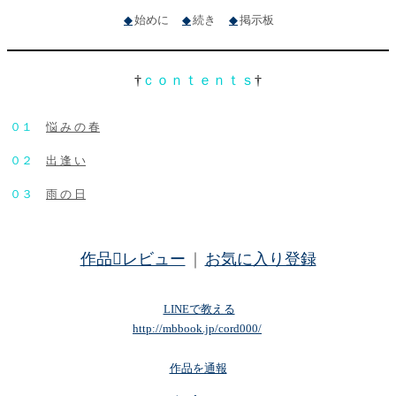
◆
始めに
◆
続き
◆
掲示板
†
ｃｏｎｔｅｎｔｓ
†
０１
悩 み の 春
０２
出 逢 い
０３
雨 の 日
作品レビュー
｜
お気に入り登録
LINEで教える
http://mbbook.jp/cord000/
作品を通報