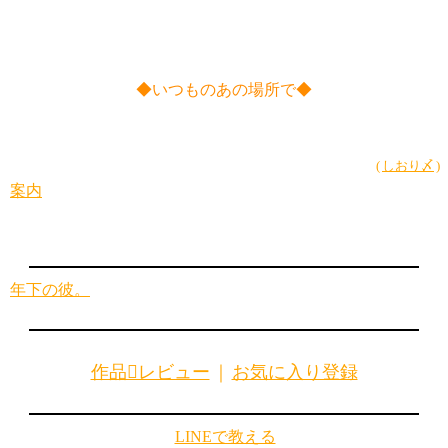
◆いつものあの場所で◆
(
しおり〆
)
案内
年下の彼。
作品レビュー
｜
お気に入り登録
LINEで教える