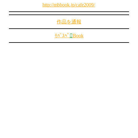
http://mbbook.jp/cafe2009/
作品を通報
ﾓﾊﾞｽﾍﾟ

Book