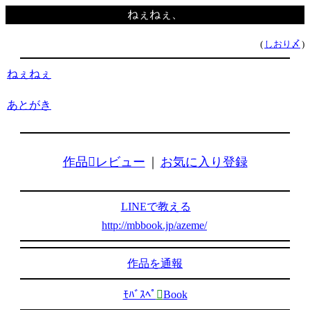
ねぇねぇ、
(
しおり〆
)
ねぇねぇ
あとがき
作品レビュー
｜
お気に入り登録
LINEで教える
http://mbbook.jp/azeme/
作品を通報
ﾓﾊﾞｽﾍﾟ

Book