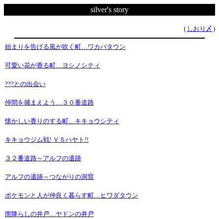
silver's story
(
しおり〆
)
始まりを告げる風が吹く町…ワカバタウン
可愛い花が香る町…ヨシノシティ
???との出会い
仲間を捕まえよう…３０番道路
懐かしい香りのする町…キキョウシティ
キキョウジム戦! ＶＳハヤト!!
３２番道路～アルフの遺跡
アルフの遺跡～つながりの洞窟
ポケモンと人が仲良く暮らす町…ヒワダタウン
雨降らしの井戸…ヤドンの井戸