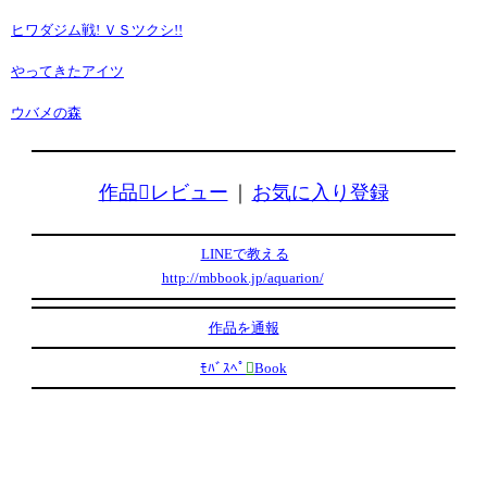
ヒワダジム戦! ＶＳツクシ!!
やってきたアイツ
ウバメの森
作品レビュー
｜
お気に入り登録
LINEで教える
http://mbbook.jp/aquarion/
作品を通報
ﾓﾊﾞｽﾍﾟ

Book