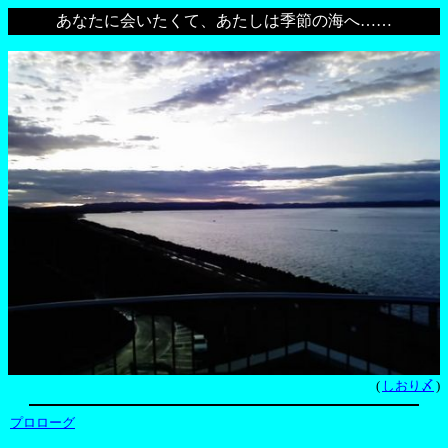
あなたに会いたくて、あたしは季節の海へ……
(
しおり〆
)
プロローグ