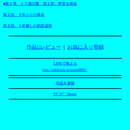
■第１章、１７歳の夏 第１節、夢見る再会
第２節、５年ぶりの再会
第３節、５年越しの初恋成就
作品レビュー
｜
お気に入り登録
LINEで教える
http://mbbook.jp/ands0891/
作品を通報
ﾓﾊﾞｽﾍﾟ

Book