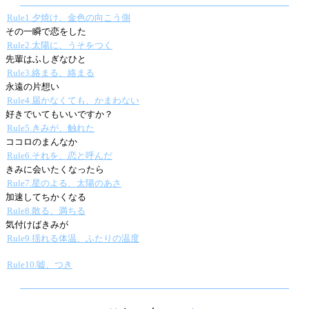
Rule1.夕焼け、金色の向こう側
その一瞬で恋をした
Rule2.太陽に、うそをつく
先輩はふしぎなひと
Rule3.絡まる、絡まる
永遠の片想い
Rule4.届かなくても、かまわない
好きでいてもいいですか？
Rule5.きみが、触れた
ココロのまんなか
Rule6.それを、恋と呼んだ
きみに会いたくなったら
Rule7.星のよる、太陽のあさ
加速してちかくなる
Rule8.散る、満ちる
気付けばきみが
Rule9.揺れる体温、ふたりの温度
Rule10.嘘、つき