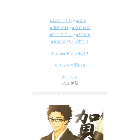
●お気に入り
×
●続き
●通知登録
×
●通知解除
●ひとりごと
×
●りある
●ＢＢＳ
×
いらすと！
★twitterキャラBOT★
★メルマガ案内★
おしらせ
3/13 更新