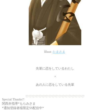
Illust:
たまさま
先輩に恋をしているわたし
×
あの人に恋をしている先輩
Special Thanks!!
関西弁指導*もらみさま
*通知登録者様限定SS配信中*