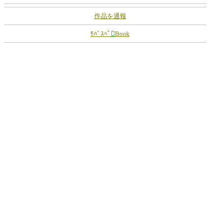
作品を通報
ﾓﾊﾞｽﾍﾟ

Book