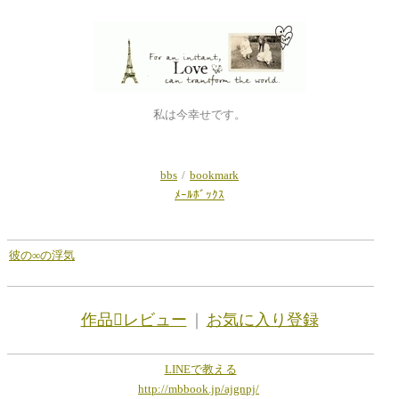
私は今幸せです。
bbs
/
bookmark
ﾒｰﾙﾎﾞｯｸｽ
彼の∞の浮気
作品レビュー
｜
お気に入り登録
LINEで教える
http://mbbook.jp/ajgnpj/