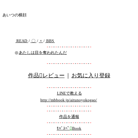
あいつの横顔
READ
/
〇
/
×
/
BBS
-
-
-
-
-
-
-
-
-
-
-
-
-
-
-
-
-
-
-
-
-
◎
あたしは目を奪われたんだ
-
-
-
-
-
-
-
-
-
-
-
-
-
-
-
-
-
-
-
-
-
作品レビュー
｜
お気に入り登録
-
-
-
-
-
-
-
-
-
-
-
-
-
-
-
-
-
-
-
-
-
LINEで教える
http://mbbook.jp/aitunoyokogao/
-
-
-
-
-
-
-
-
-
-
-
-
-
-
-
-
-
-
-
-
-
-
-
-
-
-
-
-
-
-
-
-
-
-
-
-
-
-
-
-
-
-
作品を通報
-
-
-
-
-
-
-
-
-
-
-
-
-
-
-
-
-
-
-
-
-
ﾓﾊﾞｽﾍﾟ

Book
-
-
-
-
-
-
-
-
-
-
-
-
-
-
-
-
-
-
-
-
-