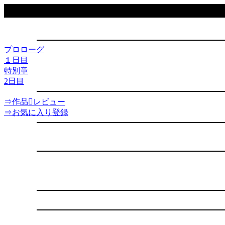
プロローグ
１日目
特別章
2日目
⇒作品レビュー
⇒お気に入り登録