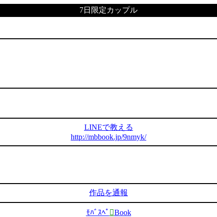
7日限定カップル
LINEで教える
http://mbbook.jp/9nmyk/
作品を通報
ﾓﾊﾞｽﾍﾟ

Book