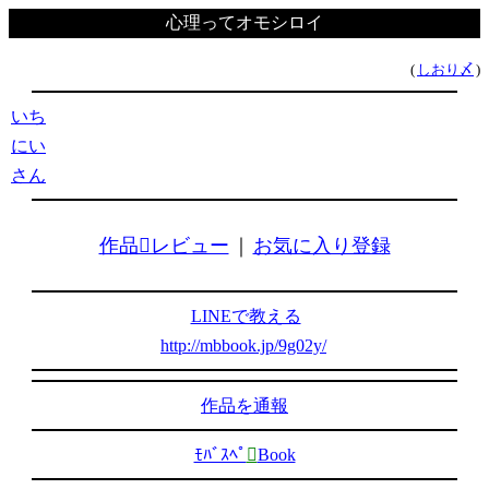
心理ってオモシロイ
(
しおり〆
)
いち
にい
さん
作品レビュー
｜
お気に入り登録
LINEで教える
http://mbbook.jp/9g02y/
作品を通報
ﾓﾊﾞｽﾍﾟ

Book