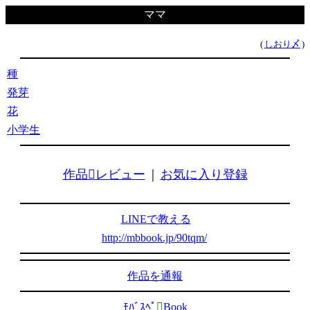
ママ
(
しおり〆
)
種
発芽
花
小学生
作品レビュー
｜
お気に入り登録
LINEで教える
http://mbbook.jp/90tqm/
作品を通報
ﾓﾊﾞｽﾍﾟ

Book