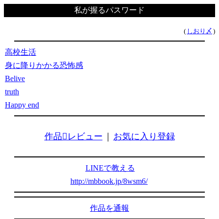
私が握るパスワード
(
しおり〆
)
高校生活
身に降りかかる恐怖感
Belive
truth
Happy end
作品レビュー
｜
お気に入り登録
LINEで教える
http://mbbook.jp/8wsm6/
作品を通報