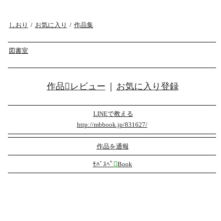
しおり
/
お気に入り
/
作品集
図書室
作品レビュー
｜
お気に入り登録
LINEで教える
http://mbbook.jp/831627/
作品を通報
ﾓﾊﾞｽﾍﾟ

Book