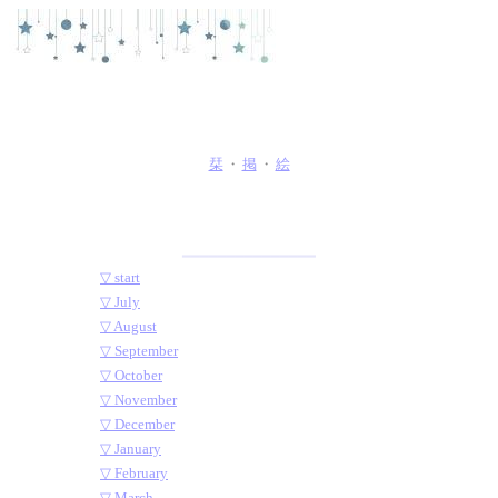
栞
・
掲
・
絵
━━━━━━━━━━━━━━━
▽ start
▽ July
▽ August
▽ September
▽ October
▽ November
▽ December
▽ January
▽ February
▽ March