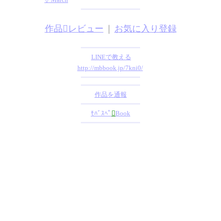
━━━━━━━━━━━━━━━
作品レビュー
｜
お気に入り登録
━━━━━━━━━━━━━━━
LINEで教える
http://mbbook.jp/7kni0/
━━━━━━━━━━━━━━━
━━━━━━━━━━━━━━━
作品を通報
━━━━━━━━━━━━━━━
ﾓﾊﾞｽﾍﾟ

Book
━━━━━━━━━━━━━━━