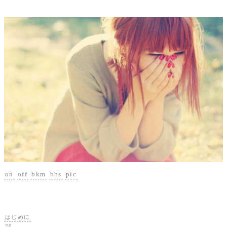
on
off
bkm
bbs
pic
はじめに
20