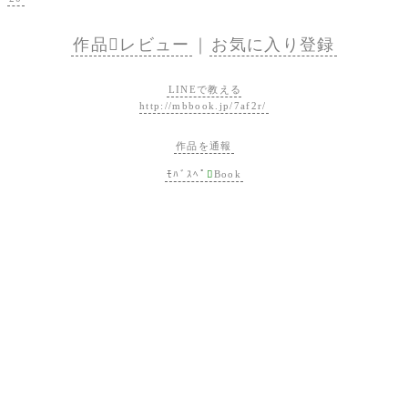
作品レビュー
｜
お気に入り登録
LINEで教える
http://mbbook.jp/7af2r/
作品を通報
ﾓﾊﾞｽﾍﾟ

Book