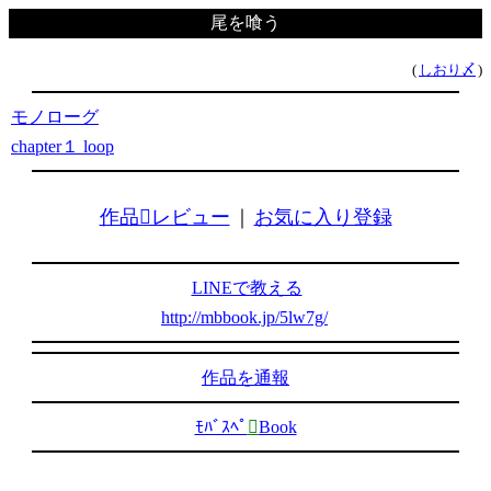
尾を喰う
(
しおり〆
)
モノローグ
chapter１ loop
作品レビュー
｜
お気に入り登録
LINEで教える
http://mbbook.jp/5lw7g/
作品を通報
ﾓﾊﾞｽﾍﾟ

Book