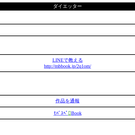
ダイエッター
LINEで教える
http://mbbook.jp/2q1om/
作品を通報
ﾓﾊﾞｽﾍﾟ

Book