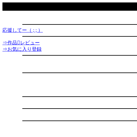
応援してー（ ; ; ）
⇒作品レビュー
⇒お気に入り登録